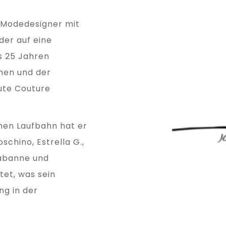
r Modedesigner mit
der auf eine
s 25 Jahren
chen und der
ute Couture
hen Laufbahn hat er
chino, Estrella G.,
Rabanne und
et, was sein
ng in der